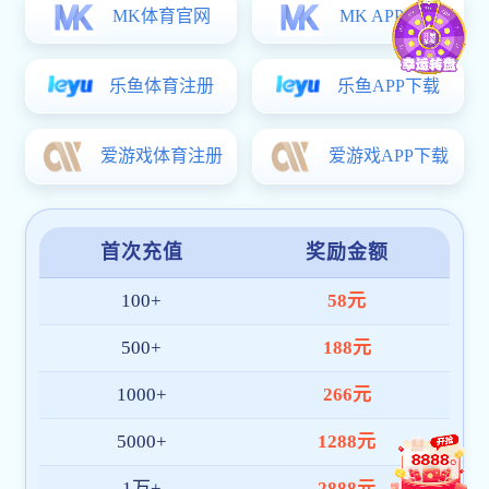
MK体育在线（中国）唯一官方网站易班