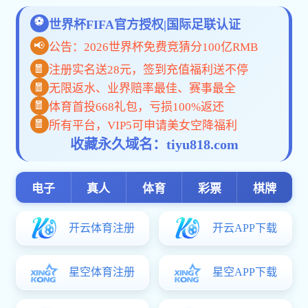
MK体育在线（中国）唯一官方网站:MK
体育在线（中国）唯一官方网站未来卓
越教师“砚园班”2026年招生通知
发布时间：2026-05-09
附件【
附件1. MK体育在线（中国）唯一官方网
站传统师范类本科专业目录.docx
】已下载
次
附件【
附件2. MK体育在线（中国）唯一官方网
站未来卓越教师“砚园班”招生报名表.docx
】已
下载
次
通讯：教师教育学院
撰稿：